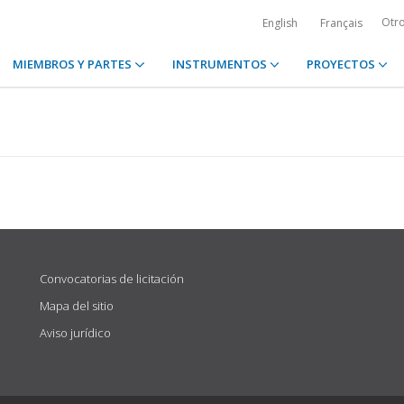
Otr
English
Français
MIEMBROS Y PARTES
INSTRUMENTOS
PROYECTOS
Convocatorias de licitación
Mapa del sitio
Aviso jurídico