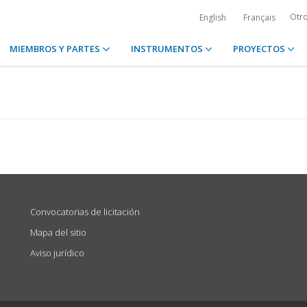
Otr
English
Français
MIEMBROS Y PARTES
INSTRUMENTOS
PROYECTOS
Convocatorias de licitación
Mapa del sitio
Aviso jurídico