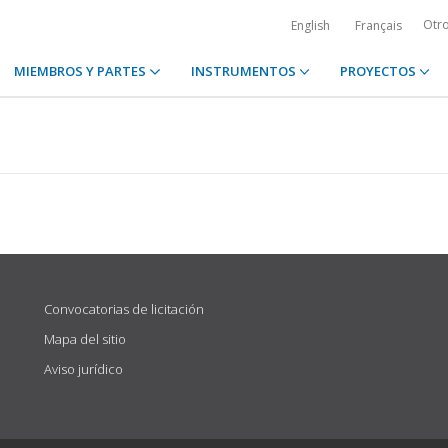
Otr
English
Français
MIEMBROS Y PARTES
INSTRUMENTOS
PROYECTOS
Convocatorias de licitación
Mapa del sitio
Aviso jurídico