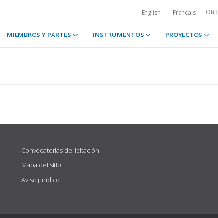
Otr
English
Français
MIEMBROS Y PARTES
INSTRUMENTOS
PROYECTOS
Convocatorias de licitación
Mapa del sitio
Aviso jurídico