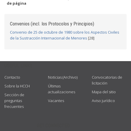
de página
Convenios (incl. los Protocolos y Principios)
Convenio de 25 de octubre de 1980 sobre los Aspectos Civiles
de la Sustracción Internacional de Menores
[28]
USEFUL LINKS
Contacto
Noticias (Archivo)
Convocatorias de
licitación
Sobre la HCCH
Últimas
actualizaciones
Mapa del sitio
Sección de
preguntas
Vacantes
Aviso jurídico
frecuentes
GET CONNECTED