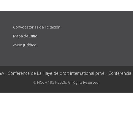
Convocatorias de licitación
Mapa del sitio
Aviso jurídico
aw - Conférence de La Haye de droit international privé - Conferencia
© HCCH 1951-2026. All Rights Reserved.