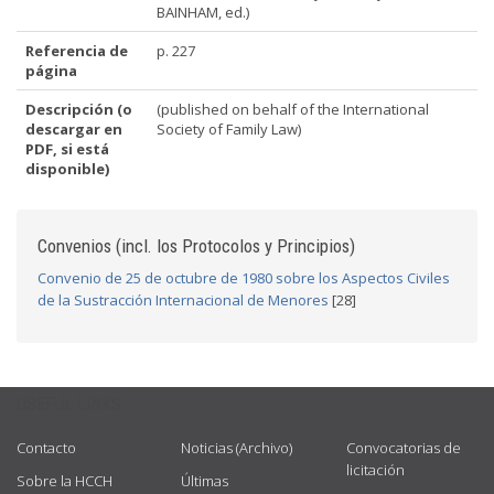
BAINHAM, ed.)
Referencia de
p. 227
página
Descripción (o
(published on behalf of the International
descargar en
Society of Family Law)
PDF, si está
disponible)
Convenios (incl. los Protocolos y Principios)
Convenio de 25 de octubre de 1980 sobre los Aspectos Civiles
de la Sustracción Internacional de Menores
[28]
USEFUL LINKS
Contacto
Noticias (Archivo)
Convocatorias de
licitación
Sobre la HCCH
Últimas