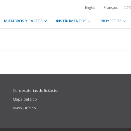
Otr
English
Français
MIEMBROS Y PARTES
INSTRUMENTOS
PROYECTOS
Convocatorias de licitación
Mapa del sitio
Aviso jurídico