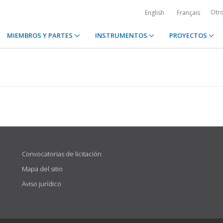
Otr
English
Français
MIEMBROS Y PARTES
INSTRUMENTOS
PROYECTOS
Convocatorias de licitación
Mapa del sitio
Aviso jurídico