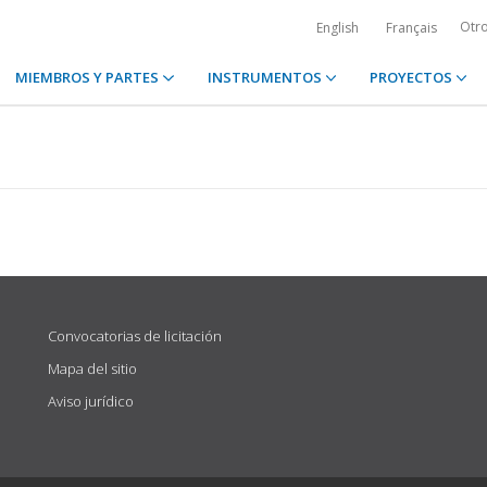
Otr
English
Français
MIEMBROS Y PARTES
INSTRUMENTOS
PROYECTOS
Convocatorias de licitación
Mapa del sitio
Aviso jurídico