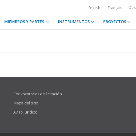
Otr
English
Français
MIEMBROS Y PARTES
INSTRUMENTOS
PROYECTOS
Convocatorias de licitación
Mapa del sitio
Aviso jurídico