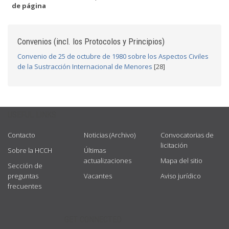
de página
Convenios (incl. los Protocolos y Principios)
Convenio de 25 de octubre de 1980 sobre los Aspectos Civiles
de la Sustracción Internacional de Menores
[28]
USEFUL LINKS
Contacto
Noticias (Archivo)
Convocatorias de
licitación
Sobre la HCCH
Últimas
actualizaciones
Mapa del sitio
Sección de
preguntas
Vacantes
Aviso jurídico
frecuentes
GET CONNECTED