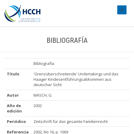
#transl
BIBLIOGRAFÍA
Bibliografía
Título
'Grenzüberschreitende' Undertakings und das
Haager Kindesentführungsabkommen aus
deutscher Sicht
Autor
MÄSCH, G.
Año de
2002
edición
Periódico
Zeitschrift für das gesamte Familienrecht
Referencia
2002, No 16, p. 1069