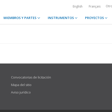
Otr
English
Français
MIEMBROS Y PARTES
INSTRUMENTOS
PROYECTOS
Convocatorias de licitación
Mapa del sitio
Aviso jurídico