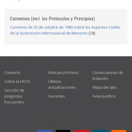
Convenios (incl. los Protocolos y Principios)
Convenio de 25 de octubre de 1980 sobre los Aspectos Civiles
de la Sustracción Internacional de Menores
[28]
USEFUL LINKS
Contacto
Noticias (Archivo)
Convocatorias de
licitación
Sobre la HCCH
Últimas
actualizaciones
Mapa del sitio
Sección de
preguntas
Vacantes
Aviso jurídico
frecuentes
GET CONNECTED