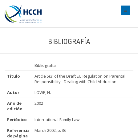
#transl
BIBLIOGRAFÍA
Bibliografía
Título
Article 5(3) of the Draft EU Regulation on Parental
Responsibility - Dealing with Child Abduction
Autor
LOWE, N.
Año de
2002
edición
Periódico
International Family Law
Referencia
March 2002, p. 36
de página