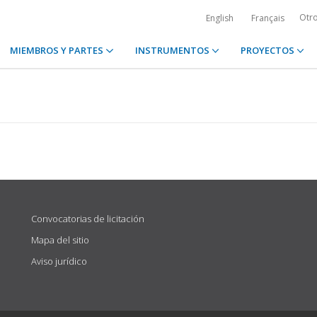
Otr
English
Français
MIEMBROS Y PARTES
INSTRUMENTOS
PROYECTOS
Convocatorias de licitación
Mapa del sitio
Aviso jurídico