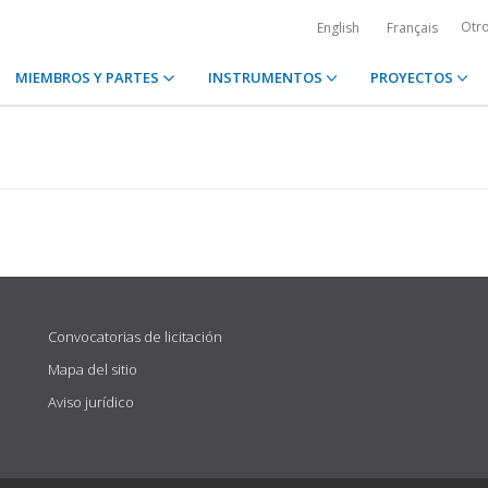
Otr
English
Français
MIEMBROS Y PARTES
INSTRUMENTOS
PROYECTOS
Convocatorias de licitación
Mapa del sitio
Aviso jurídico