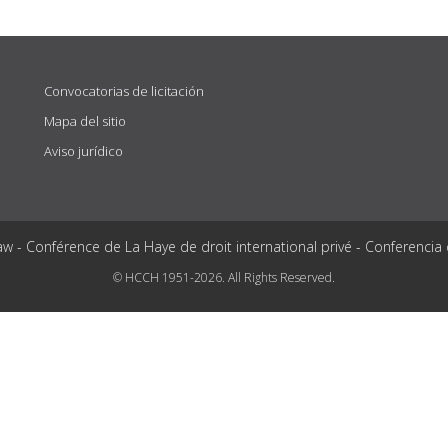
Convocatorias de licitación
Mapa del sitio
Aviso jurídico
aw - Conférence de La Haye de droit international privé - Conferencia
© HCCH 1951-2026. All Rights Reserved.