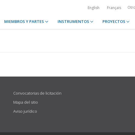
Otr
English
Français
MIEMBROS Y PARTES
INSTRUMENTOS
PROYECTOS
Convocatorias de licitación
Mapa del sitio
Aviso jurídico