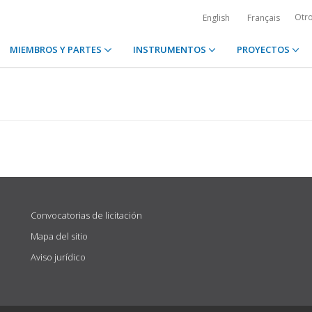
Otr
English
Français
MIEMBROS Y PARTES
INSTRUMENTOS
PROYECTOS
Convocatorias de licitación
Mapa del sitio
Aviso jurídico