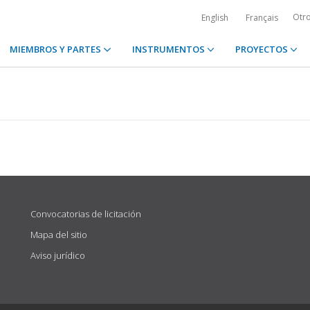
Otr
English
Français
MIEMBROS Y PARTES
INSTRUMENTOS
PROYECTOS
Convocatorias de licitación
Mapa del sitio
Aviso jurídico