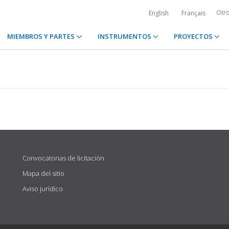
Otr
English
Français
MIEMBROS Y PARTES
INSTRUMENTOS
PROYECTOS
Convocatorias de licitación
Mapa del sitio
Aviso jurídico