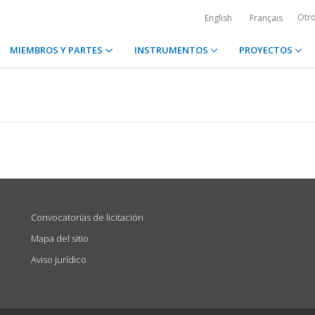
Otr
English
Français
MIEMBROS Y PARTES
INSTRUMENTOS
PROYECTOS
Convocatorias de licitación
Mapa del sitio
Aviso jurídico