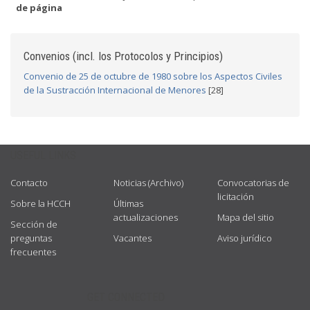
de página
Convenios (incl. los Protocolos y Principios)
Convenio de 25 de octubre de 1980 sobre los Aspectos Civiles
de la Sustracción Internacional de Menores
[28]
USEFUL LINKS
Contacto
Noticias (Archivo)
Convocatorias de
licitación
Sobre la HCCH
Últimas
actualizaciones
Mapa del sitio
Sección de
preguntas
Vacantes
Aviso jurídico
frecuentes
GET CONNECTED