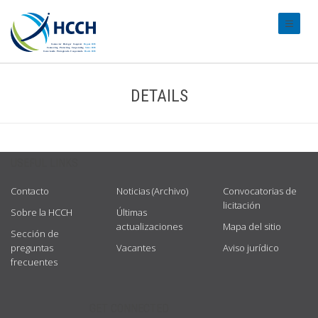
#transl
DETAILS
USEFUL LINKS
Contacto
Noticias (Archivo)
Convocatorias de
licitación
Sobre la HCCH
Últimas
actualizaciones
Mapa del sitio
Sección de
preguntas
Vacantes
Aviso jurídico
frecuentes
GET CONNECTED