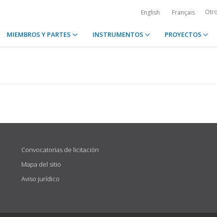
Otr
English
Français
MIEMBROS Y PARTES
INSTRUMENTOS
PROYECTOS
Convocatorias de licitación
Mapa del sitio
Aviso jurídico