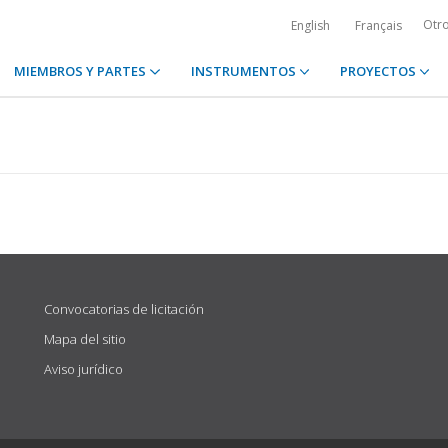
Otr
English
Français
MIEMBROS Y PARTES
INSTRUMENTOS
PROYECTOS
Convocatorias de licitación
Mapa del sitio
Aviso jurídico