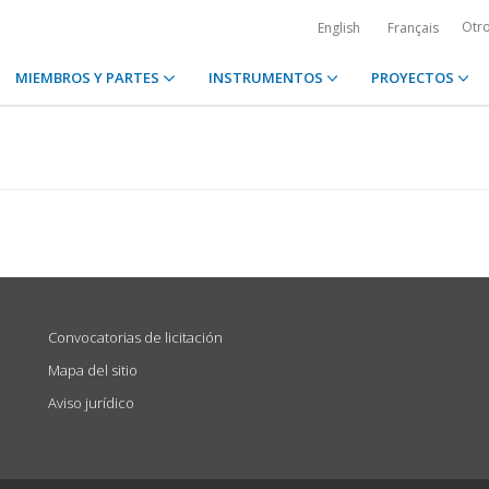
Otr
English
Français
MIEMBROS Y PARTES
INSTRUMENTOS
PROYECTOS
Convocatorias de licitación
Mapa del sitio
Aviso jurídico