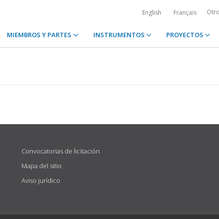
Otr
English
Français
MIEMBROS Y PARTES
INSTRUMENTOS
PROYECTOS
Convocatorias de licitación
Mapa del sitio
Aviso jurídico