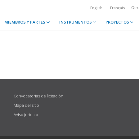
Otr
English
Français
MIEMBROS Y PARTES
INSTRUMENTOS
PROYECTOS
Convocatorias de licitación
Mapa del sitio
Aviso jurídico