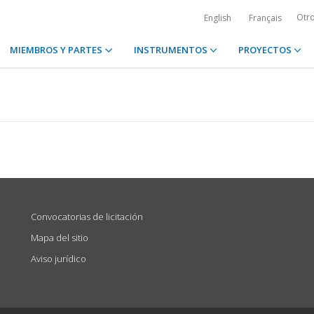
Otr
English
Français
MIEMBROS Y PARTES
INSTRUMENTOS
PROYECTOS
Convocatorias de licitación
Mapa del sitio
Aviso jurídico