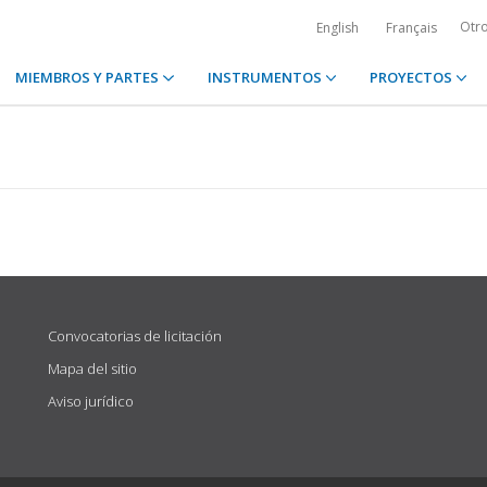
Otr
English
Français
MIEMBROS Y PARTES
INSTRUMENTOS
PROYECTOS
Convocatorias de licitación
Mapa del sitio
Aviso jurídico