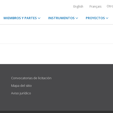
Otr
English
Français
MIEMBROS Y PARTES
INSTRUMENTOS
PROYECTOS
Convocatorias de licitación
Mapa del sitio
Aviso jurídico