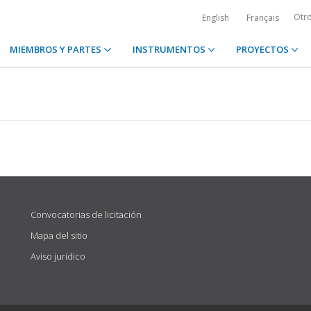
Otr
English
Français
MIEMBROS Y PARTES
INSTRUMENTOS
PROYECTOS
Convocatorias de licitación
Mapa del sitio
Aviso jurídico