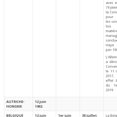
avec e
19 janv
la Con
pour 
les con
loi
matiè
mariag
conclu
Haye 
juin 19
L'Alle
a déno
Conven
le 11 
2017,
effet à
du 1e
2019
AUTRICHE-
12 juin
HONGRIE
1902
BELGIQUE
12 juin
1er juin
30 juillet
La Bel