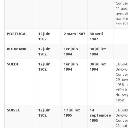
Conven
11 août
avec ef
partir 
juin 19
PORTUGAL
12 juin
2 mars 1907
30 avril
1902
1907
ROUMANIE
12 juin
1er juin
30 juillet
1902
1904
1904
SUÈDE
12 juin
1er juin
30 juillet
La Suè
1902
1904
1904
dénonc
Conven
29 no
1958, 
effet à
du
1er 
1959
.
SUISSE
12 juin
17 juillet
14
La Sui
1902
1905
septembre
dénonc
1905
Conven
25 mai 