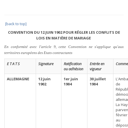
[back to top]
CONVENTION DU 12 JUIN 1902 POUR RÉGLER LES CONFLITS DE
LOIS EN MATIÈRE DE MARIAGE
En conformité avec l'article 9, cette Convention ne s'applique qu'aux
territoires européens des Etats contractants
E T A T S
Signature
Ratification
Entrée en
Commen
ou adhésion
vigueur
ALLEMAGNE
12 juin
1er juin
30 juillet
L'Amb
1902
1904
1904
de
Républ
démocr
allem
La Haye
parveni
févrie
au
déposi