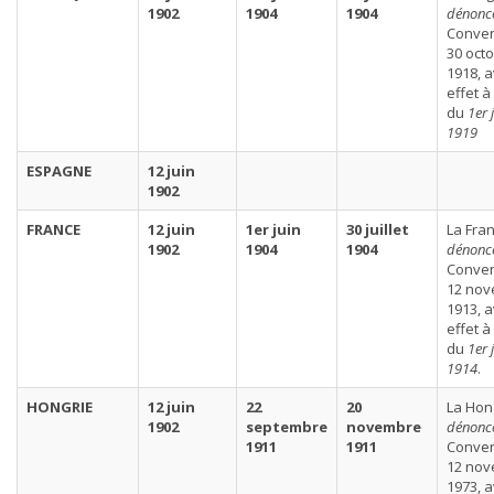
1902
1904
1904
dénonc
Conven
30 oct
1918, 
effet à
du
1er 
1919
ESPAGNE
12 juin
1902
FRANCE
12 juin
1er juin
30 juillet
La Fra
1902
1904
1904
dénonc
Conven
12 no
1913, 
effet à
du
1er 
1914
.
HONGRIE
12 juin
22
20
La Hon
1902
septembre
novembre
dénonc
1911
1911
Conven
12 no
1973, 