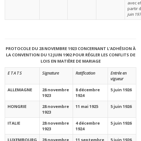
avec ef
partir 
juin 19
PROTOCOLE DU 28 NOVEMBRE 1923 CONCERNANT L'ADHÉSION À
LA CONVENTION DU 12 JUIN 1902 POUR RÉGLER LES CONFLITS DE
LOIS EN MATIÈRE DE MARIAGE
E T A T S
Signature
Ratification
Entrée en
vigueur
ALLEMAGNE
28 novembre
8 décembre
5 juin 1926
1923
1924
HONGRIE
28 novembre
11 mai 1925
5 juin 1926
1923
ITALIE
28 novembre
4 décembre
5 juin 1926
1923
1924
LUXEMBOURG
28 novembre
11 septembre
5 juin 1926