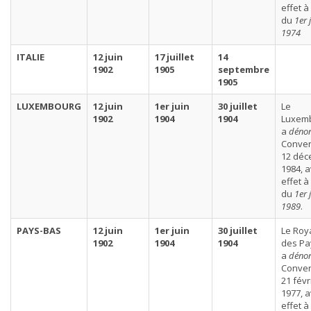
effet à
du
1er 
1974
ITALIE
12 juin
17 juillet
14
1902
1905
septembre
1905
LUXEMBOURG
12 juin
1er juin
30 juillet
Le
1902
1904
1904
Luxem
a
déno
Conven
12 dé
1984, 
effet à
du
1er 
1989
.
PAYS-BAS
12 juin
1er juin
30 juillet
Le Ro
1902
1904
1904
des Pa
a
déno
Conven
21 févr
1977, 
effet à