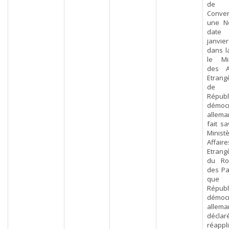
de
Conven
une N
date 
janvie
dans l
le Min
des Af
Etrang
de
Républ
démocr
allem
fait sa
Minist
Affaire
Etrang
du Ro
des Pa
que
Républ
démocr
allem
décla
réappl