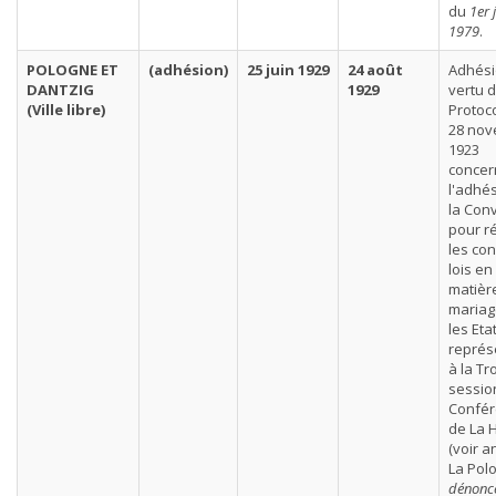
du
1er 
1979
.
POLOGNE ET
(adhésion)
25 juin 1929
24 août
Adhési
DANTZIG
1929
vertu 
(Ville libre)
Protoc
28 no
1923
concer
l'adhé
la Con
pour r
les con
lois en
matièr
mariag
les Eta
représ
à la Tr
sessio
Confé
de La 
(voir a
La Pol
dénonc