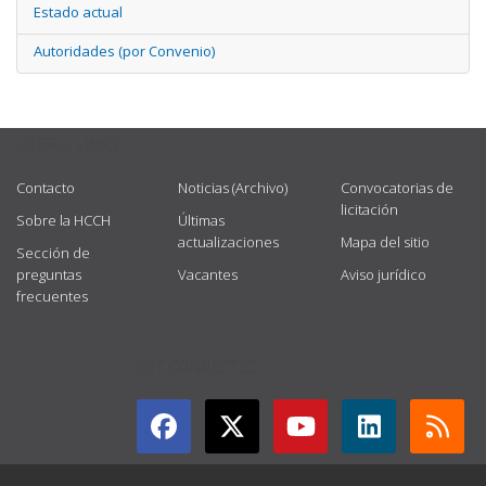
Estado actual
Autoridades (por Convenio)
USEFUL LINKS
Contacto
Noticias (Archivo)
Convocatorias de
licitación
Sobre la HCCH
Últimas
actualizaciones
Mapa del sitio
Sección de
preguntas
Vacantes
Aviso jurídico
frecuentes
GET CONNECTED