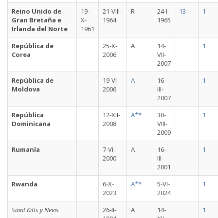
Reino Unido de
19-
21-VIII-
R
24-I-
13
1
Gran Bretaña e
X-
1964
1965
Irlanda del Norte
1961
República de
25-X-
A
14-
1
Corea
2006
VII-
2007
República de
19-VI-
A
16-
1
Moldova
2006
III-
2007
República
12-XII-
A**
30-
1
Dominicana
2008
VIII-
2009
Rumanía
7-VI-
A
16-
1
2000
III-
2001
Rwanda
6-X-
A**
5-VI-
1
2023
2024
Saint Kitts y Nevis
26-II-
A
14-
1