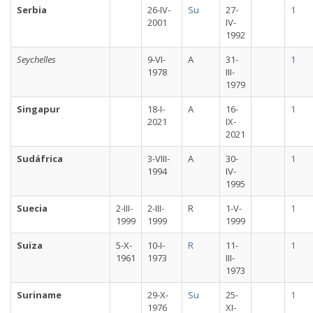
Serbia
26-IV-
Su
27-
1
2001
IV-
1992
Seychelles
9-VI-
A
31-
1
1978
III-
1979
Singapur
18-I-
A
16-
1
2021
IX-
2021
Sudáfrica
3-VIII-
A
30-
1
1994
IV-
1995
Suecia
2-III-
2-III-
R
1-V-
1
1999
1999
1999
Suiza
5-X-
10-I-
R
11-
1
1961
1973
III-
1973
Suriname
29-X-
Su
25-
1
1976
XI-