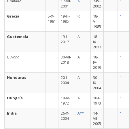
Granada
17-VII-
A
7-IV-
1
2001
2002
Grecia
5-X-
19-III-
R
18-
1
1961
1985
V-
1985
Guatemala
19-I-
A
18-
1
2017
IX-
2017
Guyana
30-VII-
A
18-
1
2018
IV-
2019
Honduras
20-I-
A
30-
1
2004
IX-
2004
Hungría
18-IV-
A
18-I-
1
1972
1973
India
26-X-
A**
14-
1
2004
VII-
2005