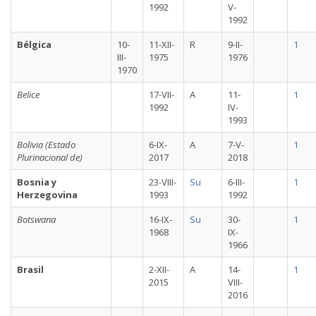
1992
V-
1992
Bélgica
10-
11-XII-
R
9-II-
1
III-
1975
1976
1970
Belice
17-VII-
A
11-
1
1992
IV-
1993
Bolivia (Estado
6-IX-
A
7-V-
1
Plurinacional de)
2017
2018
Bosnia y
23-VIII-
Su
6-III-
1
Herzegovina
1993
1992
Botswana
16-IX-
Su
30-
1
1968
IX-
1966
Brasil
2-XII-
A
14-
1
2015
VIII-
2016