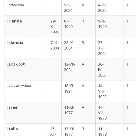
Indonesia
5-X-
A
4-VI-
1
2021
2022
Irlanda
29-
8-I-
R
9-III-
1
X-
1999
1999
1996
Islandia
7-IX-
28-IX-
R
27-
1
2004
2004
XI-
2004
Islas Cook
13-VII-
A
30-
1
2004
IV-
2005
Islas Marshall
18-XI-
A
14-
1
1991
VIII-
1992
Israel
11-XI-
A
14-
1
1977
VIII-
1978
Italia
15-
13-XII-
R
11-II-
1
XII-
1977
1978