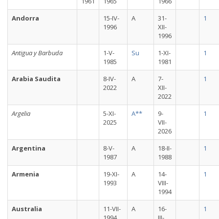
1961
1965
1966
Andorra
15-IV-
A
31-
1
1996
XII-
1996
Antigua y Barbuda
1-V-
Su
1-XI-
1
1985
1981
Arabia Saudita
8-IV-
A
7-
1
2022
XII-
2022
Argelia
5-XI-
A**
9-
1
2025
VII-
2026
Argentina
8-V-
A
18-II-
1
1987
1988
Armenia
19-XI-
A
14-
1
1993
VIII-
1994
Australia
11-VII-
A
16-
1
1994
III-