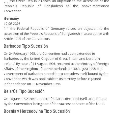
[…] the Czech Republic raises an objection to the accession of the
People's Republic of Bangladesh to the above-mentioned
Convention.
Germany
10-09-2024
[…] the Federal Republic of Germany raises an objection to the
accession of the People’s Republic of Bangladesh in accordance with
Article 12(2) of the Convention.
Barbados Tipo Sucesión
On 24 February 1965, the Convention had been extended to
Barbados by the United Kingdom of Great Britain and Northern
Ireland. By note of 11 August 1995, received at the Ministry of Foreign
Affairs of the Kingdom of the Netherlands on 30 August 1995, the
Government of Barbados stated that it considers itself bound by the
Convention which was applicable to its territory before it gained
independence on 30 November 1966.
Belarús Tipo Sucesión
On 16 June 1992 the Republic of Belarus declared itself to be bound
by the Convention, being one of the successor States of the USSR.
Bosnia y Herzegovina Tipo Sucesión