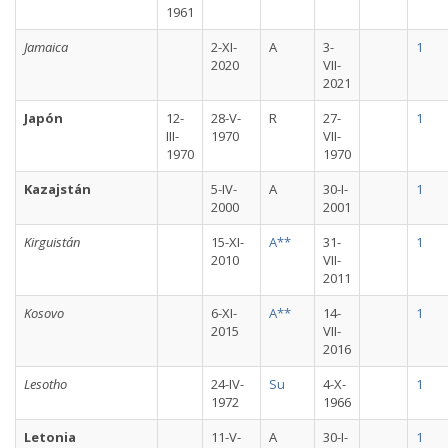
1961
Jamaica
2-XI-
A
3-
1
2020
VII-
2021
Japón
12-
28-V-
R
27-
1
III-
1970
VII-
1970
1970
Kazajstán
5-IV-
A
30-I-
1
2000
2001
Kirguistán
15-XI-
A**
31-
1
2010
VII-
2011
Kosovo
6-XI-
A**
14-
1
2015
VII-
2016
Lesotho
24-IV-
Su
4-X-
1
1972
1966
Letonia
11-V-
A
30-I-
1