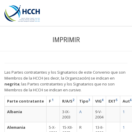
IMPRIMIR
Las Partes contratantes y los Signatarios de este Convenio que son
Miembros de la HCCH (es decir, la Organización) se indican en
negrita
; las Partes contratantes y los Signatarios que no son
Miembros de la HCCH se indican en
cursiva
.
1
2
3
4
5
6
Parte contratante
F
R/A/S
Tipo
VIG
EXT
Aut
Albania
3-IX-
A
9-V-
1
2003
2004
Alemania
5-X-
15-XII-
R
13-II-
1