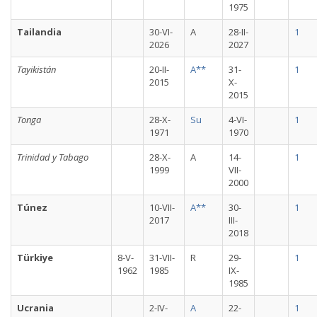
1975
Tailandia
30-VI-
A
28-II-
1
2026
2027
Tayikistán
20-II-
A**
31-
1
2015
X-
2015
Tonga
28-X-
Su
4-VI-
1
1971
1970
Trinidad y Tabago
28-X-
A
14-
1
1999
VII-
2000
Túnez
10-VII-
A**
30-
1
2017
III-
2018
Türkiye
8-V-
31-VII-
R
29-
1
1962
1985
IX-
1985
Ucrania
2-IV-
A
22-
1