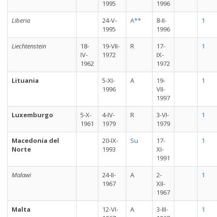
1995
1996
Liberia
24-V-
A**
8-II-
1
1995
1996
Liechtenstein
18-
19-VII-
R
17-
1
IV-
1972
IX-
1962
1972
Lituania
5-XI-
A
19-
1
1996
VII-
1997
Luxemburgo
5-X-
4-IV-
R
3-VI-
1
1961
1979
1979
Macedonia del
20-IX-
Su
17-
1
Norte
1993
XI-
1991
Malawi
24-II-
A
2-
1
1967
XII-
1967
Malta
12-VI-
A
3-III-
1