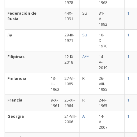
1978
1968
Federación de
4-IX-
Su
31-
1
Rusia
1991
V-
1992
Fiji
29-III-
Su
10-
1
1971
X-
1970
Filipinas
12-IX-
A**
14-
1
2018
V-
2019
Finlandia
13-
27-VI-
R
26-
1
III-
1985
VIII-
1962
1985
Francia
9-X-
25-XI-
R
24-I-
1
1961
1964
1965
Georgia
21-VIII-
A
14-
1
2006
V-
2007