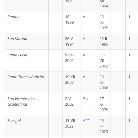
1994
XII-
1994
Samoa
18-I-
A
13-
1
1999
IX-
1999
San Marino
26-V-
A
13-II-
1
1994
1995
Santa Lucía
5-XII-
A
31-
1
2001
VII-
2002
Santo Tomé y Príncipe
19-XII-
A
13-
1
2007
IX-
2008
San Vicente y las
2-V-
Su
27-
1
Granadinas
2002
X-
1979
Senegal
13-VII-
A**
23-
1
2022
III-
2023