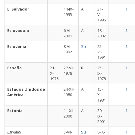
El Salvador
14-IX-
A
31-
1
1995
V-
1996
Eslovaquia
6-VI-
A
18-II-
1
2001
2002
Eslovenia
8-VI-
Su
25-
1
1992
VI-
1991
España
21-
27-VII-
R
25-
1
X-
1978
IX-
1976
1978
Estados Unidos de
24-XII-
A
15-
1
América
1980
X-
1981
Estonia
11-XII-
A
30-
1
2000
IX-
2001
Eswatini
3-VII-
Su
6-IX-
1