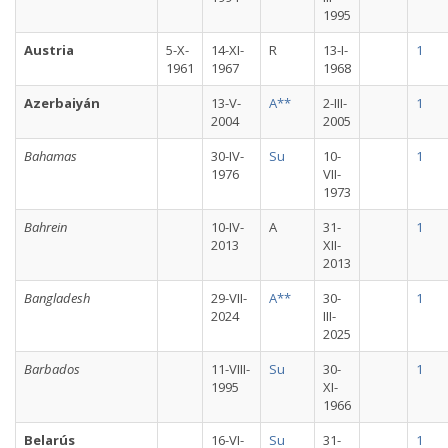
1995
Austria
5-X-
14-XI-
R
13-I-
1
1961
1967
1968
Azerbaiyán
13-V-
A**
2-III-
1
2004
2005
Bahamas
30-IV-
Su
10-
1
1976
VII-
1973
Bahrein
10-IV-
A
31-
1
2013
XII-
2013
Bangladesh
29-VII-
A**
30-
1
2024
III-
2025
Barbados
11-VIII-
Su
30-
1
1995
XI-
1966
Belarús
16-VI-
Su
31-
1