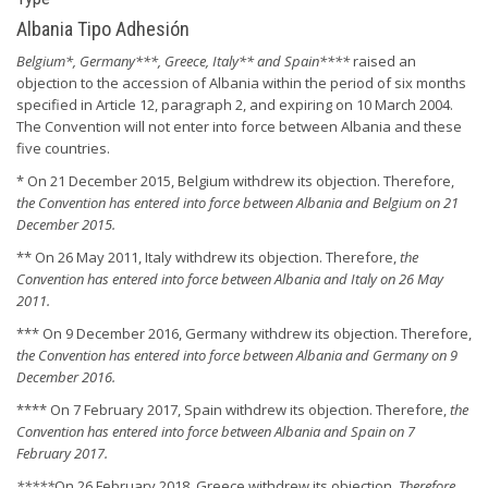
Albania Tipo Adhesión
Belgium*, Germany***, Greece, Italy** and Spain****
raised an
objection to the accession of Albania within the period of six months
specified in Article 12, paragraph 2, and expiring on 10 March 2004.
The Convention will not enter into force between Albania and these
five countries.
* On 21 December 2015, Belgium withdrew its objection. Therefore,
the Convention has entered into force between Albania and Belgium on 21
December 2015.
** On 26 May 2011, Italy withdrew its objection. Therefore,
the
Convention has entered into force between Albania and Italy on 26 May
2011.
*** On 9 December 2016, Germany withdrew its objection. Therefore,
the Convention has entered into force between Albania and Germany on 9
December 2016.
**** On 7 February 2017, Spain withdrew its objection. Therefore,
the
Convention has entered into force between Albania and Spain on 7
February 2017.
*****
On 26 February 2018, Greece withdrew its objection
. Therefore,