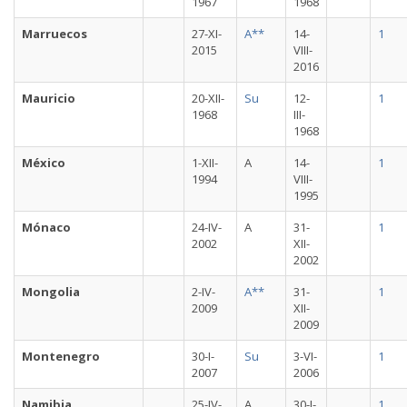
1967
1968
Marruecos
27-XI-
A**
14-
1
2015
VIII-
2016
Mauricio
20-XII-
Su
12-
1
1968
III-
1968
México
1-XII-
A
14-
1
1994
VIII-
1995
Mónaco
24-IV-
A
31-
1
2002
XII-
2002
Mongolia
2-IV-
A**
31-
1
2009
XII-
2009
Montenegro
30-I-
Su
3-VI-
1
2007
2006
Namibia
25-IV-
A
30-I-
1