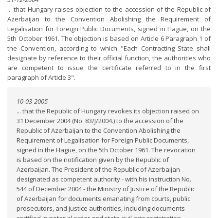
... that Hungary raises objection to the accession of the Republic of
Azerbaijan to the Convention Abolishing the Requirement of
Legalisation for Foreign Public Documents, signed in Hague, on the
5th October 1961. The objection is based on Article 6 Paragraph 1 of
the Convention, according to which "Each Contracting State shall
designate by reference to their official function, the authorities who
are competent to issue the certificate referred to in the first
paragraph of Article 3".
10-03-2005
... that the Republic of Hungary revokes its objection raised on
31 December 2004 (No. 83/J/2004.) to the accession of the
Republic of Azerbaijan to the Convention Abolishing the
Requirement of Legalisation for Foreign Public Documents,
signed in the Hague, on the 5th October 1961. The revocation
is based on the notification given by the Republic of
Azerbaijan. The President of the Republic of Azerbaijan
designated as competent authority - with his instruction No.
544 of December 2004 - the Ministry of Justice of the Republic
of Azerbaijan for documents emanating from courts, public
prosecutors, and justice authorities, including documents