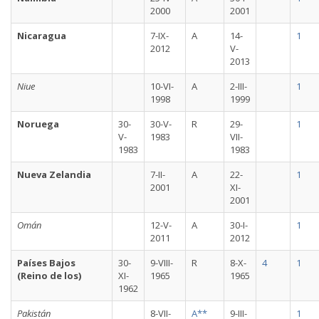
2000
2001
Nicaragua
7-IX-
A
14-
1
2012
V-
2013
Niue
10-VI-
A
2-III-
1
1998
1999
Noruega
30-
30-V-
R
29-
1
V-
1983
VII-
1983
1983
Nueva Zelandia
7-II-
A
22-
1
2001
XI-
2001
Omán
12-V-
A
30-I-
1
2011
2012
Países Bajos
30-
9-VIII-
R
8-X-
4
1
(Reino de los)
XI-
1965
1965
1962
Pakistán
8-VII-
A**
9-III-
1