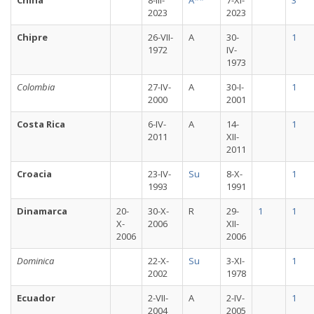
China
8-III-
A**
7-XI-
3
2023
2023
Chipre
26-VII-
A
30-
1
1972
IV-
1973
Colombia
27-IV-
A
30-I-
1
2000
2001
Costa Rica
6-IV-
A
14-
1
2011
XII-
2011
Croacia
23-IV-
Su
8-X-
1
1993
1991
Dinamarca
20-
30-X-
R
29-
1
1
X-
2006
XII-
2006
2006
Dominica
22-X-
Su
3-XI-
1
2002
1978
Ecuador
2-VII-
A
2-IV-
1
2004
2005