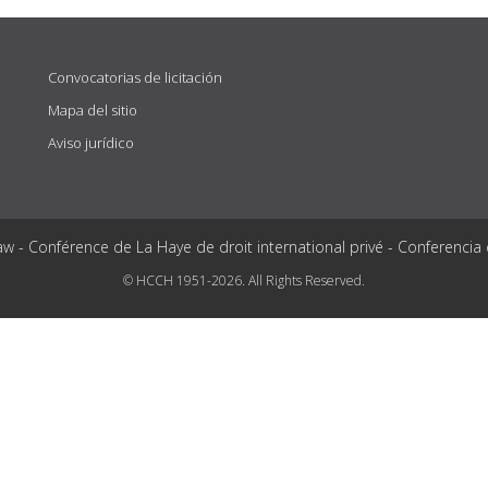
Convocatorias de licitación
Mapa del sitio
Aviso jurídico
aw - Conférence de La Haye de droit international privé - Conferencia
© HCCH 1951-2026. All Rights Reserved.