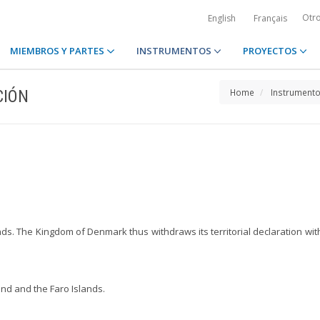
Otr
English
Français
MIEMBROS Y PARTES
INSTRUMENTOS
PROYECTOS
CIÓN
Home
Instrument
s. The Kingdom of Denmark thus withdraws its territorial declaration with 
and and the Faro Islands.