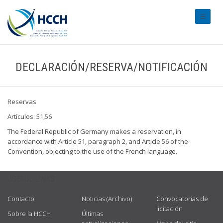
#transl
DECLARACIÓN/RESERVA/NOTIFICACIÓN
Reservas
Artículos: 51,56
The Federal Republic of Germany makes a reservation, in
accordance with Article 51, paragraph 2, and Article 56 of the
Convention, objecting to the use of the French language.
USEFUL LINKS
Contacto
Noticias (Archivo)
Convocatorias de
licitación
Sobre la HCCH
Últimas