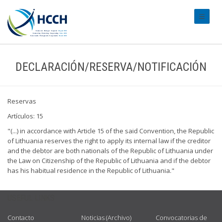
#transl
DECLARACIÓN/RESERVA/NOTIFICACIÓN
Reservas
Artículos: 15
"(...) in accordance with Article 15 of the said Convention, the Republic
of Lithuania reserves the right to apply its internal law if the creditor
and the debtor are both nationals of the Republic of Lithuania under
the Law on Citizenship of the Republic of Lithuania and if the debtor
has his habitual residence in the Republic of Lithuania."
USEFUL LINKS
Contacto
Noticias (Archivo)
Convocatorias de