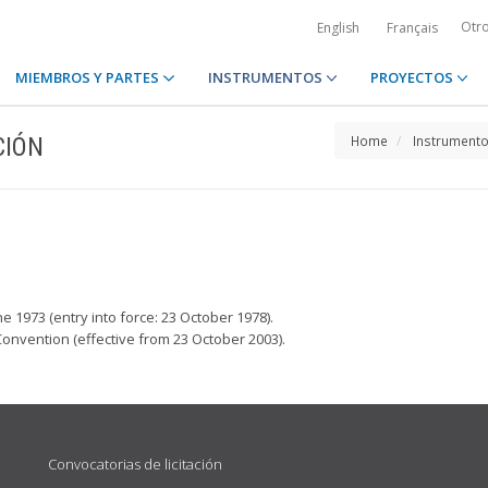
Otr
English
Français
MIEMBROS Y PARTES
INSTRUMENTOS
PROYECTOS
CIÓN
Home
Instrument
 1973 (entry into force: 23 October 1978).
onvention (effective from 23 October 2003).
Convocatorias de licitación