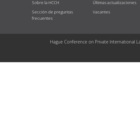
Sobre la HCCH
Últimas actualizaciones
Sección de preguntas
Vacantes
frecuentes
Hague Conference on Private International L