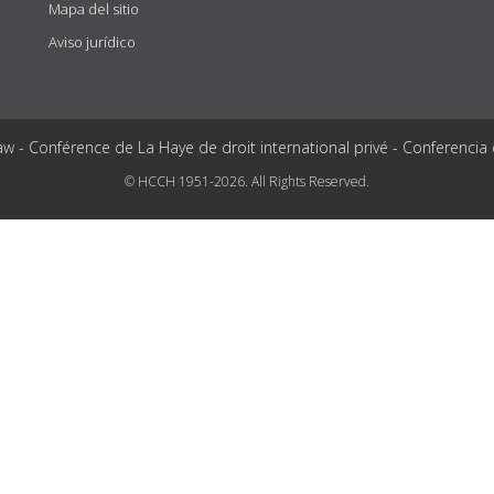
Mapa del sitio
Aviso jurídico
aw - Conférence de La Haye de droit international privé - Conferencia
© HCCH 1951-2026. All Rights Reserved.