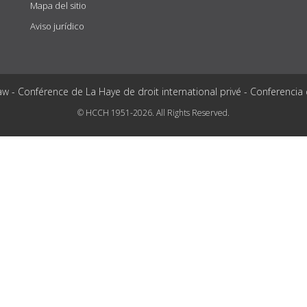
Mapa del sitio
Aviso jurídico
aw - Conférence de La Haye de droit international privé - Conferencia
© HCCH 1951-2026. All Rights Reserved.