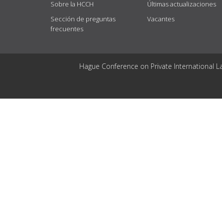
Sobre la HCCH
Últimas actualizaciones
Sección de preguntas
Vacantes
frecuentes
Hague Conference on Private International L