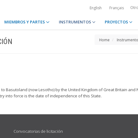
Otr
English
Français
MIEMBROS Y PARTES
INSTRUMENTOS
PROYECTOS
CIÓN
Home
Instrument
 Basutoland (now Lesotho) by the United Kingdom of Great Britain and Nor
ry into force is the date of independence of this State.
Convocatorias de licitación