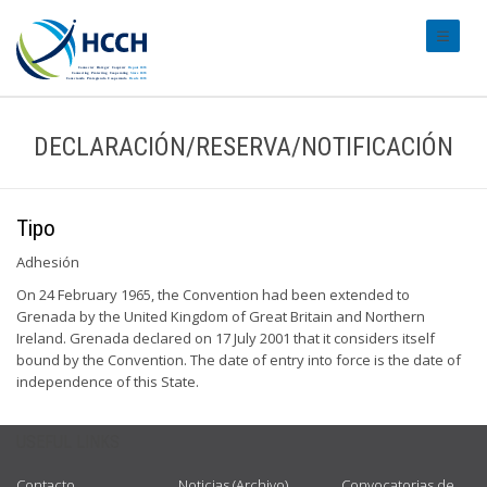
#transl
DECLARACIÓN/RESERVA/NOTIFICACIÓN
Tipo
Adhesión
On 24 February 1965, the Convention had been extended to
Grenada by the United Kingdom of Great Britain and Northern
Ireland. Grenada declared on 17 July 2001 that it considers itself
bound by the Convention. The date of entry into force is the date of
independence of this State.
USEFUL LINKS
Contacto
Noticias (Archivo)
Convocatorias de