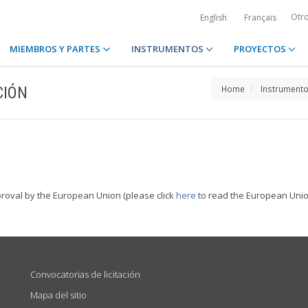
Otr
English
Français
MIEMBROS Y PARTES
INSTRUMENTOS
PROYECTOS
CIÓN
Home
Instrument
proval by the European Union (please click
here
to read the European Union
Convocatorias de licitación
Mapa del sitio