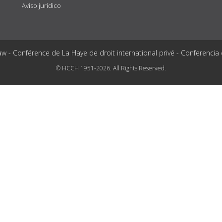
Aviso jurídico
aw - Conférence de La Haye de droit international privé - Conferencia
© HCCH 1951-2026. All Rights Reserved.