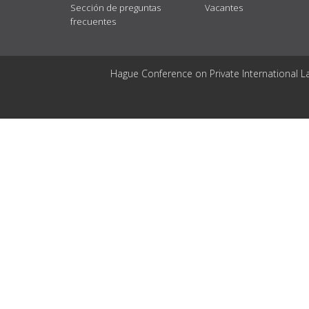
Sección de preguntas
Vacantes
frecuentes
Hague Conference on Private International L