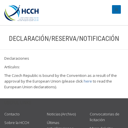
#transl
DECLARACIÓN/RESERVA/NOTIFICACIÓN
Declaraciones
Artículos:
The Czech Republic is bound by the Convention as a result of the
approval by the European Union (please click
here
to read the
European Union declarations).
USEFUL LINKS
Contacto
Noticias (Archivo)
Convocatorias de
licitación
Sobre la HCCH
Últimas