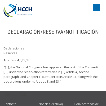
#transl
DECLARACIÓN/RESERVA/NOTIFICACIÓN
Declaraciones
Reservas
Artículos: 4,8,23,33
"[...], the National Congress has approved the text of the Convention
[...], under the reservation referred to in [...] Article 4, second
paragraph, and Chapter II, pursuant to its Article 33, along with the
declarations under its Articles 8 and 23."
USEFUL LINKS
Contacto
Noticias (Archivo)
Convocatorias de