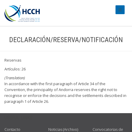
#transl
DECLARACIÓN/RESERVA/NOTIFICACIÓN
Reservas
Artículos: 26
(Translation)
In accordance with the first paragraph of Article 34 of the
Convention, the principality of Andorra reserves the right not to
recognise or enforce the decisions and the settlements described in
paragraph 1 of Article 26.
USEFUL LINKS
Contacto
Noticias (Archivo)
Convocatorias de