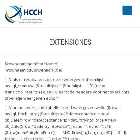
#transl
EXTENSIONES
$rownaam[memStateName]
$rownaam[txtConventionTitle]
"; // als er resultaten zijn, deze weergeven $numlijst =
mysql_numrows($resultlijst); if ($numlijst == "0"){echo
transl('no_results');} else { // eerst de headers voor het overzichts
tabelletje weergeven echo "
"; // nu het overzichts tabelletje zelf weergeven while ($row =
mysql_fetch_array($resultlijst)) { $datAcceptance = new
objDate($row["datAcceptance"]); $datEntryIntoForce = new
objDate($row["datEntryIntoForce"]); echo ""; echo ""; //
if
($row[memEntryIntoForce] != '' AND $row[lngLanguageID] == $lid)
{echo "";} else {echo "";} echo ""; } echo "