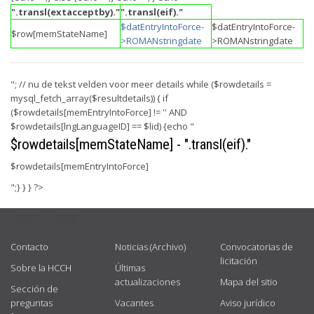
".transl(extacceptby)."
".transl(eif)."
$datEntryIntoForce-
$datEntryIntoForce-
$row[memStateName]
>ROMANstringdate
>ROMANstringdate
"; // nu de tekst velden voor meer details while ($rowdetails =
mysql_fetch_array($resultdetails)) { if
($rowdetails[memEntryIntoForce] != '' AND
$rowdetails[lngLanguageID] == $lid) {echo "
$rowdetails[memStateName] - ".transl(eif)."
$rowdetails[memEntryIntoForce]
";} } } ?>
USEFUL LINKS
Contacto
Noticias (Archivo)
Convocatorias de
licitación
Sobre la HCCH
Últimas
actualizaciones
Mapa del sitio
Sección de
preguntas
Vacantes
Aviso jurídico