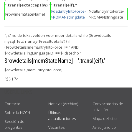
".transl(extacceptby)."
".transl(eif)."
$datEntryIntoForce-
$datEntryIntoForce-
$row[memStateName]
>ROMANstringdate
>ROMANstringdate
"; // nu de tekst velden voor meer details while ($rowdetails =
mysql_fetch_array($resultdetails)) { if
($rowdetails[memEntryIntoForce] != '' AND
$rowdetails[lngLanguageID] == $lid) {echo "
$rowdetails[memStateName] - ".transl(eif)."
$rowdetails[memEntryIntoForce]
";} } } ?>
USEFUL LINKS
Contacto
Noticias (Archivo)
Convocatorias de
licitación
Sobre la HCCH
Últimas
actualizaciones
Mapa del sitio
Sección de
preguntas
Vacantes
Aviso jurídico