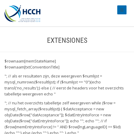
#transl
EXTENSIONES
$rownaam[memStateName]
$rownaam[txtConventionTitle]
"; // als er resultaten zijn, deze weergeven $numlijst =
mysql_numrows($resultlijst); if ($numlijst == "0"){echo
transl('no_results');} else { // eerst de headers voor het overzichts
tabelletje weergeven echo "
"; // nu het overzichts tabelletje zelf weergeven while ($row =
mysql_fetch_array($resultlijst)) { $datAcceptance = new
objDate($row["datAcceptance"]); $datEntryIntoForce = new
objDate($row["datEntryIntoForce"]); echo ""; echo ""; //
if
($row[memEntryIntoForce] != '' AND $row[lngLanguageID] == $lid)
{echo "";} else {echo "";} echo ""; } echo "