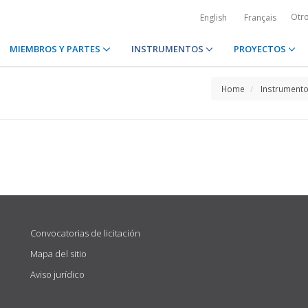
Otr
English
Français
MIEMBROS Y PARTES
INSTRUMENTOS
PROYECTOS
Home
Instrument
Convocatorias de licitación
Mapa del sitio
Aviso jurídico