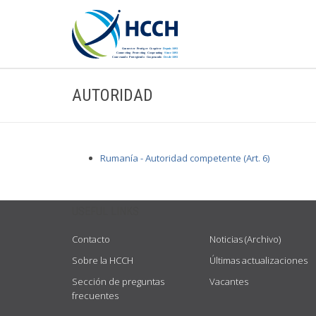
AUTORIDAD
Rumanía - Autoridad competente (Art. 6)
USEFUL LINKS
Contacto
Noticias (Archivo)
Sobre la HCCH
Últimas actualizaciones
Sección de preguntas
Vacantes
frecuentes