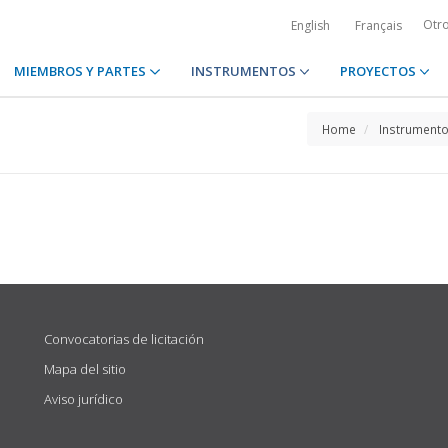
Otr
English
Français
MIEMBROS Y PARTES
INSTRUMENTOS
PROYECTOS
Home
Instrument
Convocatorias de licitación
Mapa del sitio
Aviso jurídico