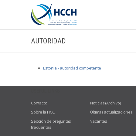
AUTORIDAD
Estonia - autoridad competente
USEFUL LINKS
Contacto
Noticias (Archivo)
Sobre la HCCH
Últimas actualizaciones
Sección de preguntas
Vacantes
frecuentes