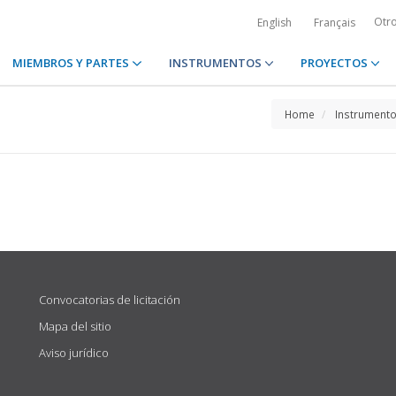
Otr
English
Français
MIEMBROS Y PARTES
INSTRUMENTOS
PROYECTOS
Home
Instrument
Convocatorias de licitación
Mapa del sitio
Aviso jurídico