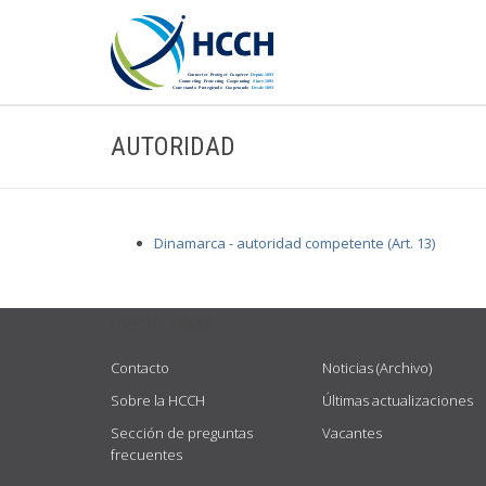
AUTORIDAD
Dinamarca - autoridad competente (Art. 13)
USEFUL LINKS
Contacto
Noticias (Archivo)
Sobre la HCCH
Últimas actualizaciones
Sección de preguntas
Vacantes
frecuentes